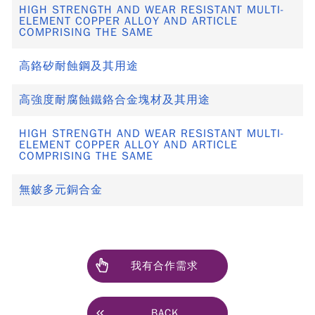
HIGH STRENGTH AND WEAR RESISTANT MULTI-
ELEMENT COPPER ALLOY AND ARTICLE
COMPRISING THE SAME
高鉻矽耐蝕鋼及其用途
高強度耐腐蝕鐵鉻合金塊材及其用途
HIGH STRENGTH AND WEAR RESISTANT MULTI-
ELEMENT COPPER ALLOY AND ARTICLE
COMPRISING THE SAME
無鈹多元銅合金
我有合作需求
BACK