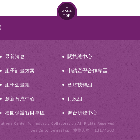
最新消息
關於總中心
產學計畫方案
申請產學合作專區
產學企畫組
智財技轉組
創新育成中心
行政組
校園保護智財專區
聯合研發中心
tions Center for Industry Collaboration All Rights Reserved
Design by
DeviseTop
瀏覽人次 : 13174560