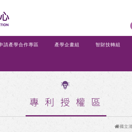
申請產學合作專區
產學企畫組
智財技轉組
專利授權區
國立