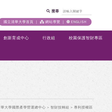
搜尋
國立清華大學首頁
網站導覽
ENGLISH
創新育成中心
行政組
校園保護智財專區
清華大學國際產學營運總中心
>
智財技轉組
> 專利授權區