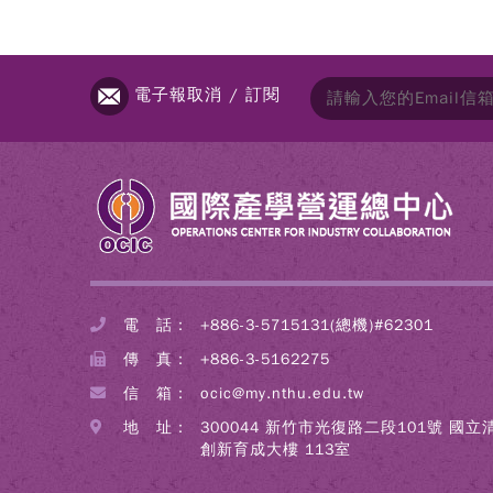
電子報取消 / 訂閱
電 話：
+886-3-5715131(總機)#62301
傳 真：
+886-3-5162275
信 箱：
ocic@my.nthu.edu.tw
地 址：
300044 新竹市光復路二段101號 國
創新育成大樓 113室