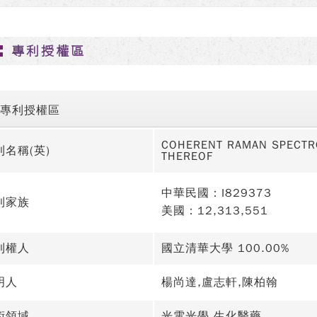
專利授權區
專利授權區
COHERENT RAMAN SPECTR
利名稱(英)
THEREOF
中華民國：I829373
利家族
美國：12,313,551
利權人
國立清華大學 100.00%
明人
楊尚達,盧志軒,陳柏翰
術領域
光電光學,生化醫藥