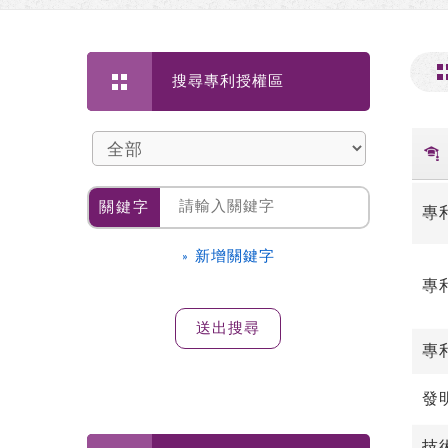
搜尋專利授權區
關鍵字
專
» 新增關鍵字
專
專
發
技