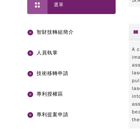
選單
智財技轉組簡介
A c
人員執掌
ima
ass
las
技術移轉申請
pul
las
專利授權區
int
ass
bea
專利提案申請
the