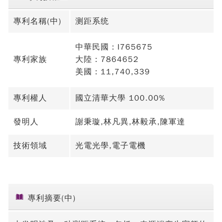
專利名稱(中)
测距系统
中華民國：I765675
專利家族
大陸：7864652
美國：11,740,339
專利權人
國立清華大學 100.00%
發明人
謝秉璇,林凡異,林毅承,陳軍達
技術領域
光電光學,電子電機
專利摘要(中)