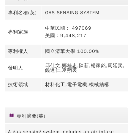
專利名稱(英)
GAS SENSING SYSTEM
中華民國：I497069
專利家族
美國：9,448,217
專利權人
國立清華大學 100.00%
邱仕文,鄭桂忠,陳新,楊家銘,周廷奕,
發明人
饒達仁,巫翔裘
技術領域
材料化工,電子電機,機械結構
專利摘要(英)
A gas sensing system includes an air intake