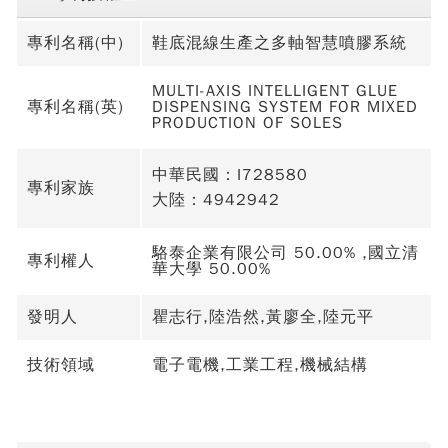
專利名稱(中)
鞋底混線生產之多軸智慧噴膠系統
MULTI-AXIS INTELLIGENT GLUE
專利名稱(英)
DISPENSING SYSTEM FOR MIXED
PRODUCTION OF SOLES
中華民國：I728580
專利家族
大陸：4942942
駱泰企業有限公司 50.00% ,國立清
專利權人
華大學 50.00%
發明人
瞿志行,陸浩然,黃廖全,陸元平
技術領域
電子電機,工業工程,機械結構