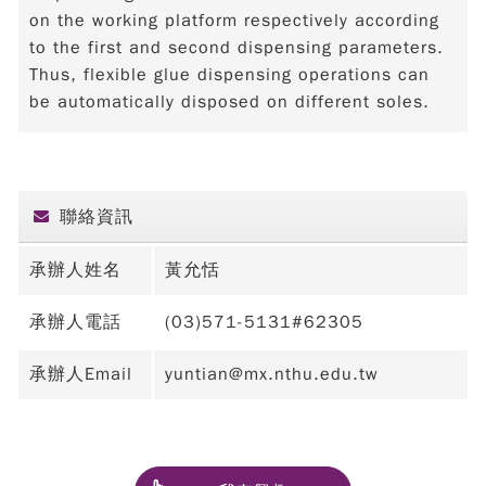
on the working platform respectively according
to the first and second dispensing parameters.
Thus, flexible glue dispensing operations can
be automatically disposed on different soles.
聯絡資訊
承辦人姓名
黃允恬
承辦人電話
(03)571-5131#62305
承辦人Email
yuntian@mx.nthu.edu.tw