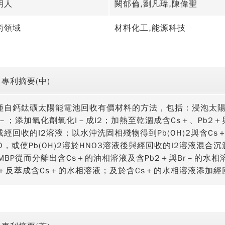
明人
闕郁倫,劉凡瑋,陳偉聖
術領域
材料化工,能源科技
專利摘要(中)
種自鈣鈦礦太陽能電池回收有價材料的方法，包括：浸泡太陽能
I－；添加氧化劑氧化I－成I2；加熱至乾涸成含Cs＋、Pb2＋
成經回收的I2溶液；以水沖洗固相殘物得到Pb(OH)2與含Cs＋、
bO，或使Pb(OH)2溶於HNO3溶液後與經回收的I2溶液混合
AMBP從而分離出含Cs＋的油相溶液及含Pb2＋與Br－的水相
s＋反萃成含Cs＋的水相溶液；及於含Cs＋的水相溶液添加經回