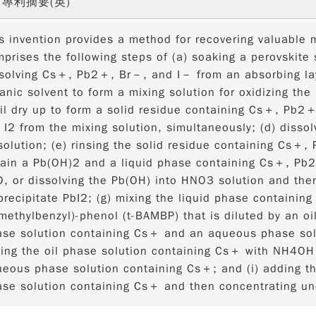
專利摘要(英)
s invention provides a method for recovering valuable m
prises the following steps of (a) soaking a perovskite s
solving Cs＋, Pb2＋, Br－, and I－ from an absorbing laye
anic solvent to form a mixing solution for oxidizing the 
il dry up to form a solid residue containing Cs＋, Pb2
 I2 from the mixing solution, simultaneously; (d) dissol
solution; (e) rinsing the solid residue containing Cs＋
ain a Pb(OH)2 and a liquid phase containing Cs＋, Pb2
, or dissolving the Pb(OH) into HNO3 solution and then
precipitate PbI2; (g) mixing the liquid phase containi
methylbenzyl)-phenol (t-BAMBP) that is diluted by an oi
se solution containing Cs＋ and an aqueous phase sol
ing the oil phase solution containing Cs＋ with NH4OH 
eous phase solution containing Cs＋; and (i) adding th
se solution containing Cs＋ and then concentrating und