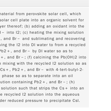
aterial from perovskite solar cell, which
olar cell plate into an organic solvent for
r thereof; (b) adding an oxidant into the
I－ into I2; (c) heating the mixing solution
＋, and Br－ and sublimating and recovering
ving the I2 into DI water to from a recycled
, Pb2＋, and Br－ by DI water so as to
＋, and Br－; (f) calcining the Pb(OH)2 into
 mixing with the recycled I2 solution so as
ng Cs＋, Pb2＋, and Br－ with 4-tert-butyl-2-
l phase so as to separate into an oil
ution containing Pb2＋, and Br－; (h)
solution such that strips the Cs＋ into an
e recycled I2 solution into the aqueous
er reduced pressure to precipitate CsI.