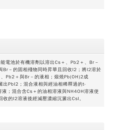
電池於有機溶劑以溶出Cs＋、Pb2＋、Br－
與Br－的固相殘物同時昇華且回收I2；將I2溶於
Pb2＋與Br－的液相；煅燒Pb(OH)2成
沉澱出PbI2；混合液相與經油相稀釋過的t-
溶液；混合含Cs＋的油相溶液與NH4OH溶液使
收的I2溶液後經減壓濃縮沉澱出CsI。