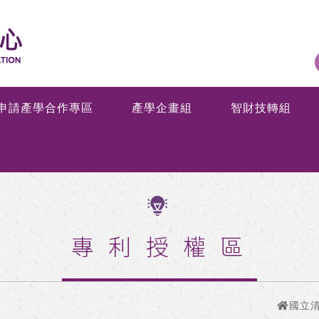
申請產學合作專區
產學企畫組
智財技轉組
專利授權區
國立