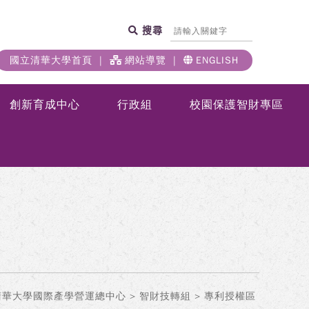
搜尋
國立清華大學首頁
網站導覽
ENGLISH
創新育成中心
行政組
校園保護智財專區
清華大學國際產學營運總中心
>
智財技轉組
> 專利授權區