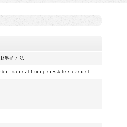
價材料的方法
ble material from perovskite solar cell