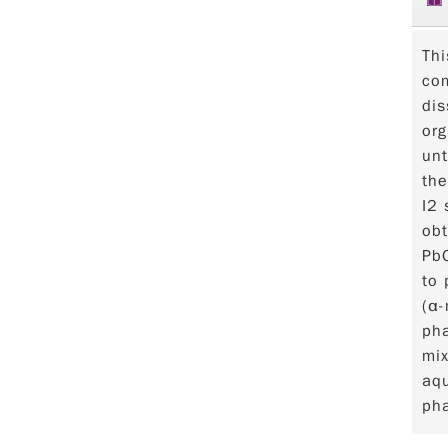
Thi
com
dis
org
unt
the
I2 
obt
PbO
to 
(α-
pha
mix
aqu
pha