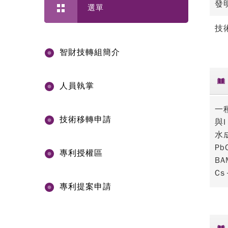
發
選單
技
智財技轉組簡介
人員執掌
一
技術移轉申請
與
水
P
專利授權區
B
C
專利提案申請