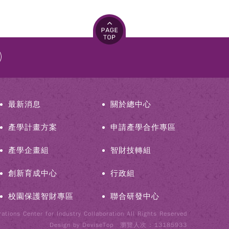
最新消息
關於總中心
產學計畫方案
申請產學合作專區
產學企畫組
智財技轉組
創新育成中心
行政組
校園保護智財專區
聯合研發中心
tions Center for Industry Collaboration All Rights Reserved
Design by
DeviseTop
瀏覽人次 : 13185933