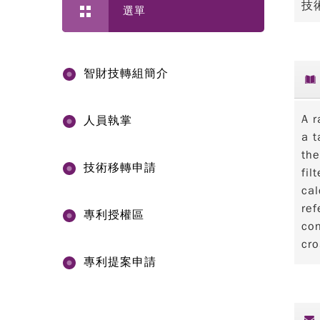
技
選單
智財技轉組簡介
A r
人員執掌
a t
the
技術移轉申請
fil
cal
ref
專利授權區
con
cro
專利提案申請