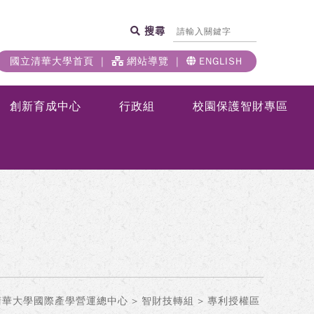
搜尋
國立清華大學首頁
網站導覽
ENGLISH
創新育成中心
行政組
校園保護智財專區
清華大學國際產學營運總中心
>
智財技轉組
> 專利授權區