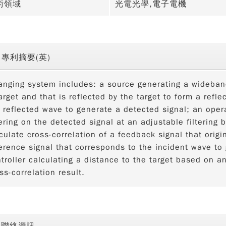
術領域
光電光學,電子電機
專利摘要(英)
anging system includes: a source generating a wideban
arget and that is reflected by the target to form a refl
 reflected wave to generate a detected signal; an oper
tering on the detected signal at an adjustable filtering 
culate cross-correlation of a feedback signal that origi
erence signal that corresponds to the incident wave to 
troller calculating a distance to the target based on a
ss-correlation result.
聯絡資訊