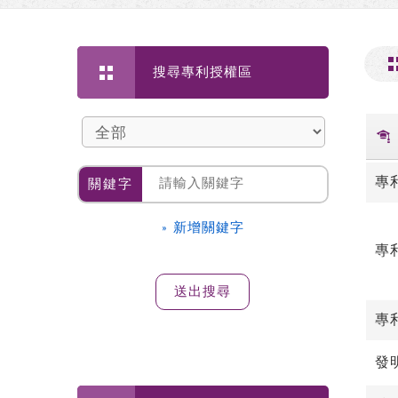
搜尋專利授權區
專
關鍵字
» 新增關鍵字
專
專
發