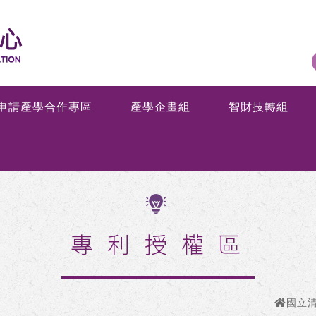
申請產學合作專區
產學企畫組
智財技轉組
專利授權區
國立