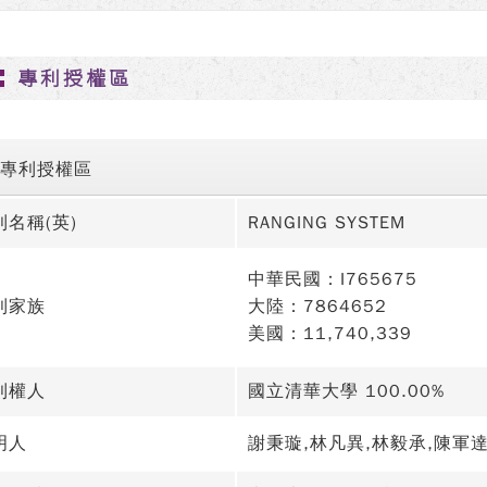
專利授權區
專利授權區
利名稱(英)
RANGING SYSTEM
中華民國：I765675
利家族
大陸：7864652
美國：11,740,339
利權人
國立清華大學 100.00%
明人
謝秉璇,林凡異,林毅承,陳軍