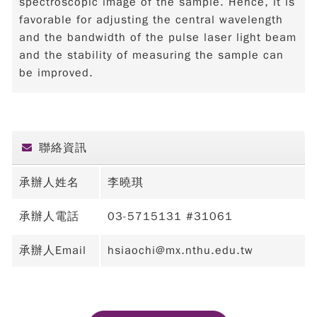
spectroscopic image of the sample. Hence, it is
favorable for adjusting the central wavelength
and the bandwidth of the pulse laser light beam
and the stability of measuring the sample can
be improved.
聯絡資訊
承辦人姓名
李曉琪
承辦人電話
03-5715131 #31061
承辦人Email
hsiaochi@mx.nthu.edu.tw