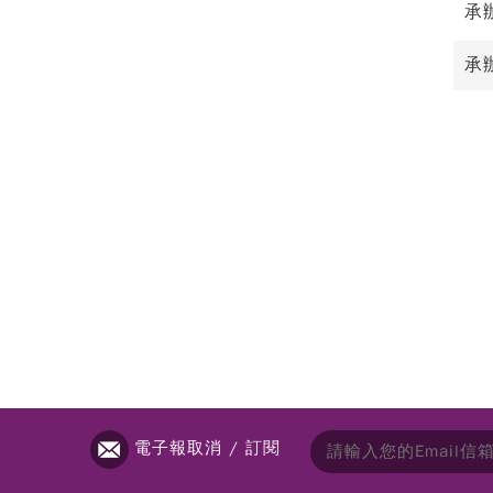
承
承辦
電子報取消 / 訂閱