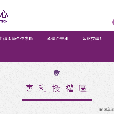
申請產學合作專區
產學企畫組
智財技轉組
專利授權區
國立