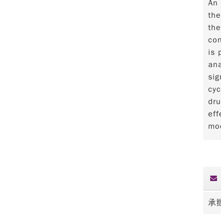
An 
the
the
con
is 
ana
sig
cyc
dru
eff
mod
承