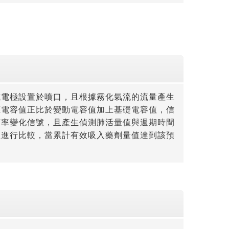
式電極設置於噴口，且根據霧化氣流的流量產生
應電容值正比於變動電容值加上基礎電容值，信
頻率變化信號，且產生偵測肺活量值與週期時間
值進行比較，當累計有效吸入藥劑量值達到該預