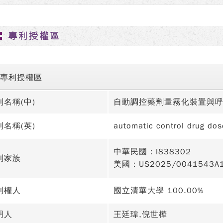
專利授權區
專利授權區
利名稱(中)
自動調控藥劑量霧化裝置與
利名稱(英)
automatic control drug dos
中華民國：I838302
利家族
美國：US2025/0041543A
利權人
國立清華大學 100.00%
明人
王廷瑋,倪世樺