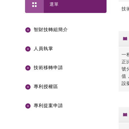
選單
技
智財技轉組簡介
人員執掌
一
正
技術移轉申請
號
值
設
專利授權區
專利提案申請