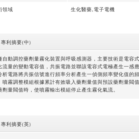
術領域
生化醫藥,電子電機
專利摘要(中)
種自動調控藥劑量霧化裝置與呼吸感測器，主要技術是電容
比流量的變動電容值，共振電路並聯該電容式電極產生一感
分析電路將共振信號進行頻率分析產生一偵側頻率變化值的
，噴霧調整模組根據累計有效吸入藥劑量值與預設藥劑量閥
藥劑量閥值時，使噴霧輸出模組停止產生霧化氣流。
專利摘要(英)