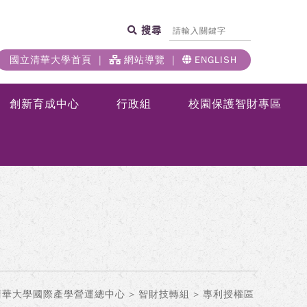
搜尋
國立清華大學首頁
網站導覽
ENGLISH
創新育成中心
行政組
校園保護智財專區
清華大學國際產學營運總中心
>
智財技轉組
> 專利授權區