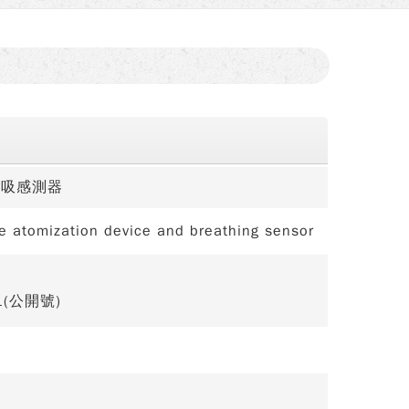
呼吸感測器
e atomization device and breathing sensor
1(公開號)