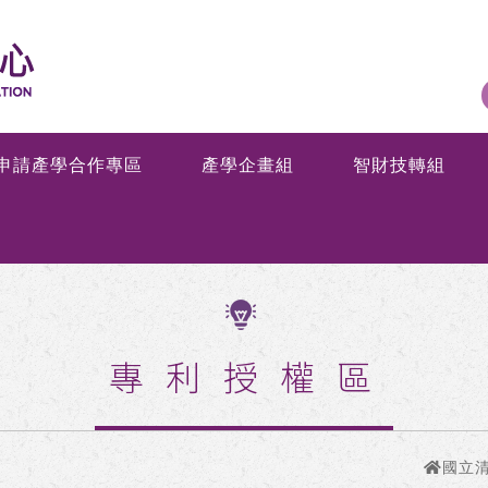
申請產學合作專區
產學企畫組
智財技轉組
專利授權區
國立