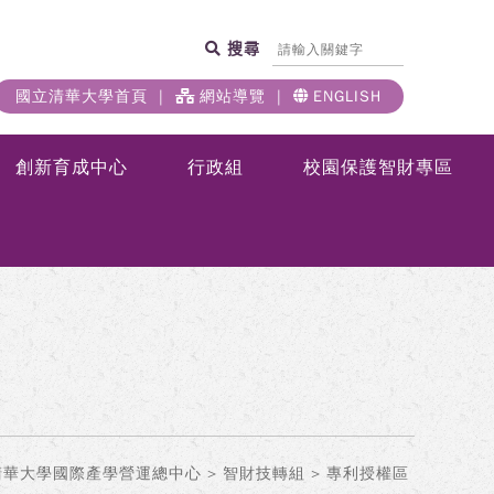
搜尋
國立清華大學首頁
網站導覽
ENGLISH
創新育成中心
行政組
校園保護智財專區
清華大學國際產學營運總中心
>
智財技轉組
> 專利授權區