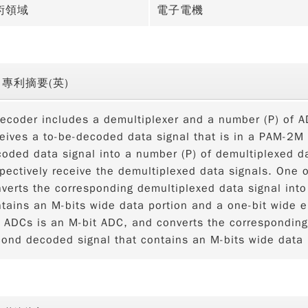
術領域
電子電機
專利摘要(英)
ecoder includes a demultiplexer and a number (P) of 
eives a to-be-decoded data signal that is in a PAM-2M
oded data signal into a number (P) of demultiplexed 
pectively receive the demultiplexed data signals. One
verts the corresponding demultiplexed data signal into 
tains an M-bits wide data portion and a one-bit wide er
 ADCs is an M-bit ADC, and converts the corresponding 
ond decoded signal that contains an M-bits wide data 