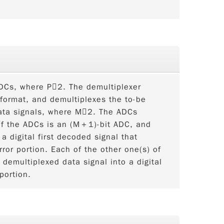
ADCs, where P2. The demultiplexer
 format, and demultiplexes the to-be
data signals, where M2. The ADCs
 of the ADCs is an (M＋1)-bit ADC, and
a digital first decoded signal that
ror portion. Each of the other one(s) of
demultiplexed data signal into a digital
portion.