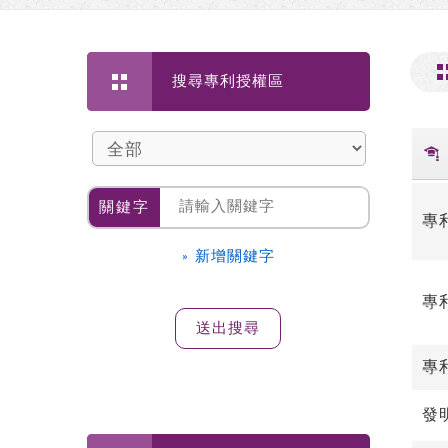
搜尋專利授權區
關鍵字
專
» 新增關鍵字
專
專
發