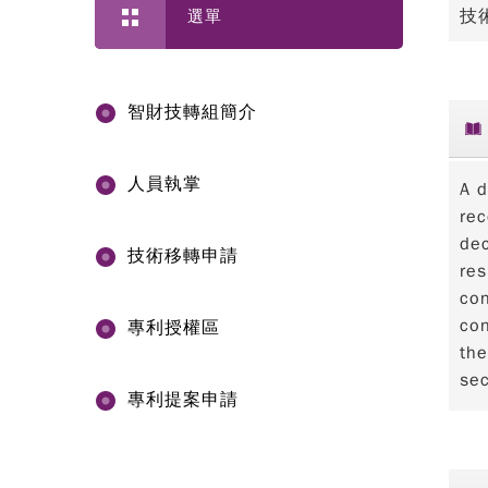
技
選單
智財技轉組簡介
人員執掌
A d
rec
dec
技術移轉申請
res
con
con
專利授權區
the
sec
專利提案申請