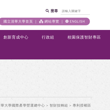
搜尋
國立清華大學首頁
網站導覽
ENGLISH
創新育成中心
行政組
校園保護智財專區
清華大學國際產學營運總中心
>
智財技轉組
> 專利授權區