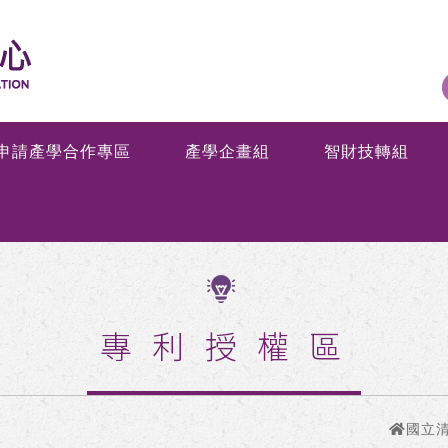
申請產學合作專區
產學企畫組
智財技轉組
專利授權區
國立