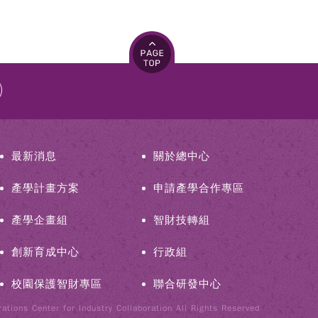
最新消息
關於總中心
產學計畫方案
申請產學合作專區
產學企畫組
智財技轉組
創新育成中心
行政組
校園保護智財專區
聯合研發中心
tions Center for Industry Collaboration All Rights Reserved