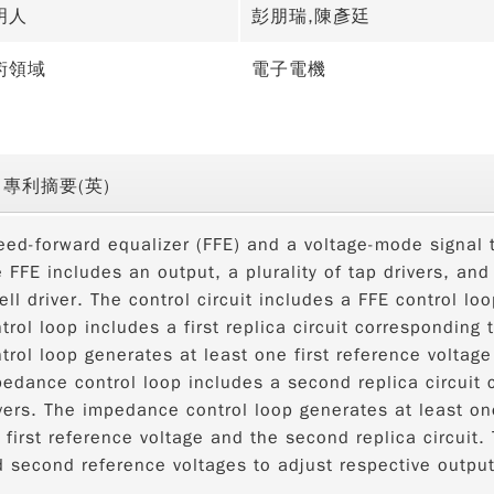
明人
彭朋瑞,陳彥廷
術領域
電子電機
專利摘要(英)
eed-forward equalizer (FFE) and a voltage-mode signal 
 FFE includes an output, a plurality of tap drivers, and 
ell driver. The control circuit includes a FFE control 
trol loop includes a first replica circuit corresponding t
trol loop generates at least one first reference voltage 
edance control loop includes a second replica circuit c
vers. The impedance control loop generates at least on
 first reference voltage and the second replica circuit. 
 second reference voltages to adjust respective outpu