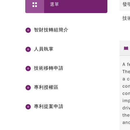
發
選單
技
智財技轉組簡介
人員執掌
A f
技術移轉申請
The
a c
con
專利授權區
con
imp
專利提案申請
dri
the
and