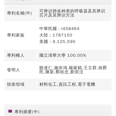
可辨识肺炎种类的呼吸器及其辨识
專利名稱(中)
芯片及其辨识方法
中華民國：I458464
專利家族
大陸：1787150
美國：9,125,590
專利權人
國立清華大學 100.00%
饒達仁,施崇鴻,楊家銘,王立群,徐爵
發明人
民,陳新,鄭桂忠,劉奕汶
技術領域
材料化工,資訊工程,電子電機
專利摘要(中)