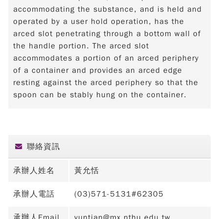
accommodating the substance, and is held and
operated by a user hold operation, has the
arced slot penetrating through a bottom wall of
the handle portion. The arced slot
accommodates a portion of an arced periphery
of a container and provides an arced edge
resting against the arced periphery so that the
spoon can be stably hung on the container.
聯絡資訊
承辦人姓名
黃允恬
承辦人電話
(03)571-5131#62305
承辦人Email
yuntian@mx.nthu.edu.tw