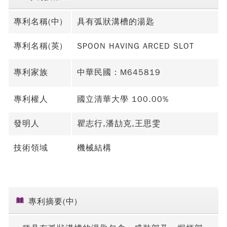
專利名稱(中)
具有弧狀溝槽的湯匙
專利名稱(英)
SPOON HAVING ARCED SLOT
專利家族
中華民國：M645819
專利權人
國立清華大學 100.00%
發明人
瞿志行,潘劼克,王思雯
技術領域
機械結構
專利摘要(中)