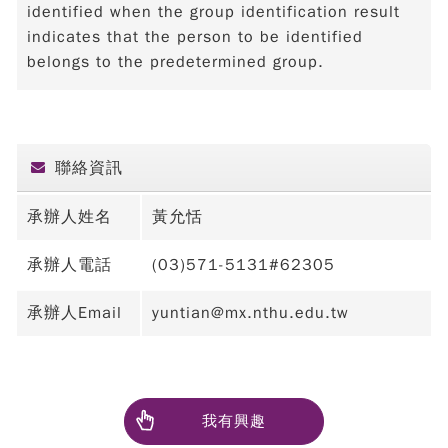
identified when the group identification result
indicates that the person to be identified
belongs to the predetermined group.
聯絡資訊
承辦人姓名
黃允恬
承辦人電話
(03)571-5131#62305
承辦人Email
yuntian@mx.nthu.edu.tw
我有興趣