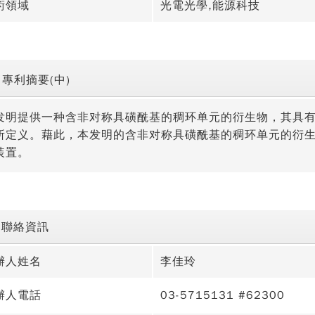
術領域
光電光學,能源科技
專利摘要(中)
发明提供一种含非对称具磺酰基的稠环单元的衍生物，其具有如式
所定义。藉此，本发明的含非对称具磺酰基的稠环单元的衍
装置。
聯絡資訊
辦人姓名
李佳玲
辦人電話
03-5715131 #62300