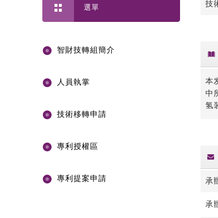
技
選單
智財技轉組簡介
本
人員執掌
中
氢
技術移轉申請
專利授權區
專利提案申請
承
承