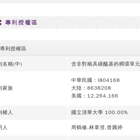
專利授權區
專利授權區
利名稱(中)
含非對稱具磺醯基的稠環單
中華民國：I804168
利家族
大陸：8638208
美國：12,264,166
利權人
國立清華大學 100.00%
明人
周鶴修,林韋澄,曾圓婷