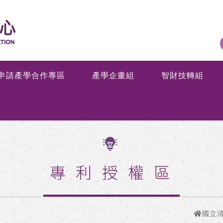
申請產學合作專區
產學企畫組
智財技轉組
專利授權區
國立