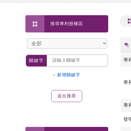
搜尋專利授權區
專
關鍵字
» 新增關鍵字
專
專
發