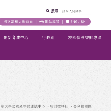
搜尋
國立清華大學首頁
網站導覽
ENGLISH
創新育成中心
行政組
校園保護智財專區
清華大學國際產學營運總中心
>
智財技轉組
> 專利授權區