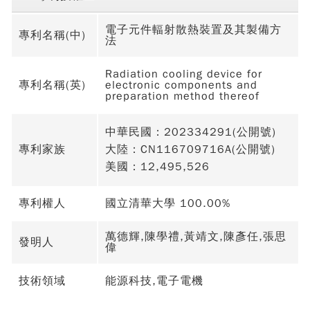
電子元件輻射散熱裝置及其製備方
專利名稱(中)
法
Radiation cooling device for
專利名稱(英)
electronic components and
preparation method thereof
中華民國：202334291(公開號)
專利家族
大陸：CN116709716A(公開號)
美國：12,495,526
專利權人
國立清華大學 100.00%
萬德輝,陳學禮,黃靖文,陳彥任,張思
發明人
偉
技術領域
能源科技,電子電機