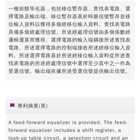
一種前饋等化器，包括移位暫存器、查找表電路、選
擇電路及輸出端。移位暫存器基於時脈信號暫存並移
位輸入資料以獲得多個經移位輸入資料。查找表電路
具備多個經處理信號。所述經處理信號由多個係數經
邏輯運算而獲得。選擇電路的輸入端耦接所述查找表
電路。所述選擇電路的控制端接收所述經移位輸入資
料。所述選擇電路基於所述經移位輸入資料從所述查
找表電路的所述經處理信號中選擇至少其中之一作為
受選信號。輸出端依據所述受選信號提供輸出信號。
專利摘要(英)
A feed-forward equalizer is provided. The feed-
forward equalizer includes a shift register, a
look-up table circuit, a selection circuit and an