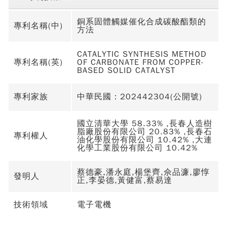
銅系固體觸媒催化合成碳酸酯類的
專利名稱(中)
方法
CATALYTIC SYNTHESIS METHOD
專利名稱(英)
OF CARBONATE FROM COPPER-
BASED SOLID CATALYST
專利家族
中華民國：202442304(公開號)
國立清華大學 58.33% ,長春人造樹
脂廠股份有限公司 20.83% ,長春石
專利權人
油化學股份有限公司 10.42% ,大連
化學工業股份有限公司 10.42%
蔡德豪,潘永庭,楊堡齊,佘品濂,廖惇
發明人
正,李晏德,黃健富,蔡易達
技術領域
電子電機