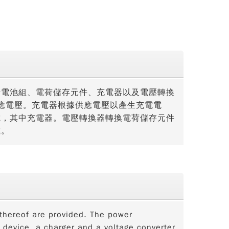
括電池組、電荷儲存元件、充電器以及電壓轉換
應電壓。充電器根據供應電壓以產生充電電
電，其中充電器。電壓轉換器轉換電荷儲存元件
載。
thereof are provided. The power
 device, a charger and a voltage converter.