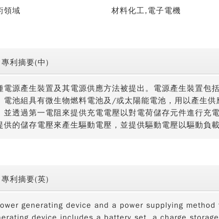
術領域
材料化工,電子電機
專利摘要(中)
種電源產生裝置及其電源供應方法被提出。電源產生裝置包
。電池組具有微生物燃料電池及/或太陽能電池，用以產生供
，並透過第一電阻來提供充電電壓以對電荷儲存元件進行充
提供的儲存電壓來產生驅動電壓，並提供驅動電壓以驅動負
專利摘要(英)
ower generating device and a power supplying method 
erating device includes a battery set, a charge storage