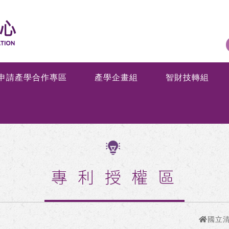
申請產學合作專區
產學企畫組
智財技轉組
專利授權區
國立