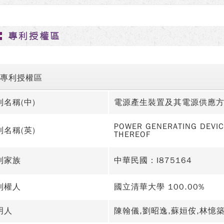
專利授權區
專利授權區
利名稱(中)
電源產生裝置及其電源供應
POWER GENERATING DEVI
利名稱(英)
THEREOF
利家族
中華民國：I875164
利權人
國立清華大學 100.00%
明人
陳翰儀,劉昭逸,蘇姮侒,林憶築