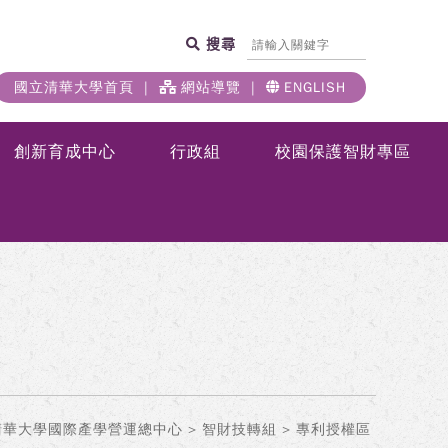
搜尋
國立清華大學首頁
網站導覽
ENGLISH
創新育成中心
行政組
校園保護智財專區
清華大學國際產學營運總中心
>
智財技轉組
> 專利授權區