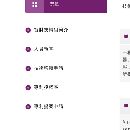
選單
技
智財技轉組簡介
人員執掌
一
器
壓
技術移轉申請
所
專利授權區
專利提案申請
A p
gen