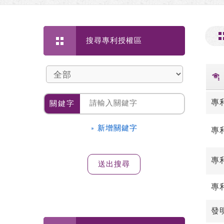
搜尋專利授權區
專
關鍵字
» 新增關鍵字
專
專
專
發