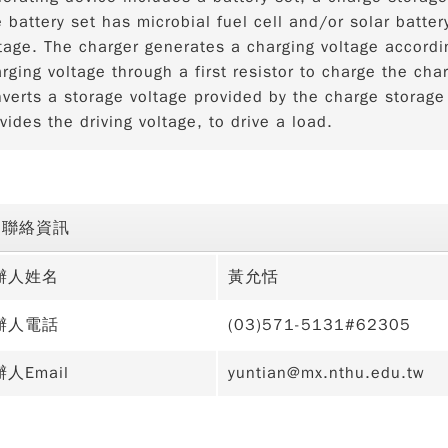
 battery set has microbial fuel cell and/or solar batter
tage. The charger generates a charging voltage accordi
rging voltage through a first resistor to charge the cha
verts a storage voltage provided by the charge storage 
vides the driving voltage, to drive a load.
聯絡資訊
辦人姓名
黃允恬
辦人電話
(03)571-5131#62305
人Email
yuntian@mx.nthu.edu.tw