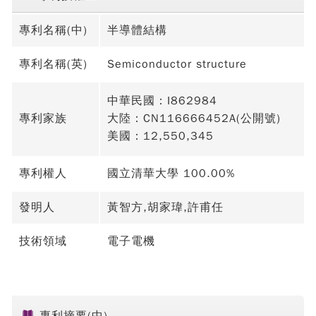
專利名稱(中)
半導體結構
專利名稱(英)
Semiconductor structure
中華民國：I862984
專利家族
大陸：CN116666452A(公開號)
美國：12,550,345
專利權人
國立清華大學 100.00%
發明人
黃智方,胡家瑋,許甫任
技術領域
電子電機
專利摘要(中)