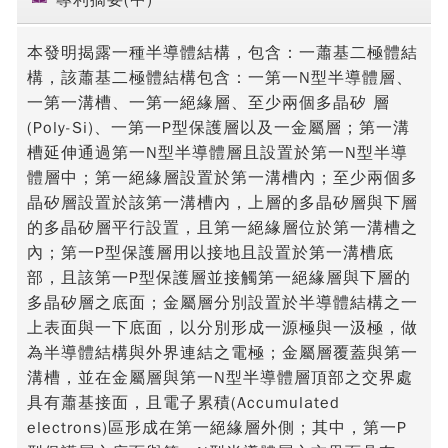
本發明揭露一種半導體結構，包含：一蕭基二極體結
構，該蕭基二極體結構包含：一第一N型半導體層、
一第一溝槽、一第一絕緣層、至少兩個多晶矽 層
(Poly-Si)、一第一P型保護層以及一金屬層；第一溝
槽延伸通過第一N型半導體層且設置於第一N型半導
體層中；第一絕緣層設置於第一溝槽內；至少兩個多
晶矽層設置於該第一溝槽內，上層的多晶矽層與下層
的多晶矽層平行設置，且第一絕緣層位於第一溝槽之
內；第一P型保護層用以接地且設置於第一溝槽底
部，且該第一P型保護層並接觸第一絕緣層與下層的
多晶矽層之底面；金屬層分別設置於半導體結構之一
上表面與一下底面，以分別形成一源極與一汲極，做
為半導體結構與外界連結之電極；金屬層覆蓋與第一
溝槽，並在金屬層與第一N型半導體層頂部之交界處
具有蕭基接面，且電子累積(Accumulated
electrons)區形成在第一絕緣層外側；其中，第一P