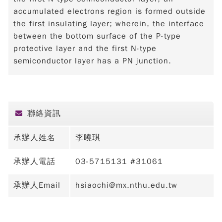
accumulated electrons region is formed outside
the first insulating layer; wherein, the interface
between the bottom surface of the P-type
protective layer and the first N-type
semiconductor layer has a PN junction.
聯絡資訊
承辦人姓名
李曉琪
承辦人電話
03-5715131 #31061
承辦人Email
hsiaochi@mx.nthu.edu.tw