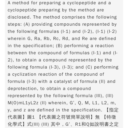
A method for preparing a cyclopeptide and a
cyclopeptide preparing by the method are
disclosed. The method comprises the following
steps: (A) providing compounds represented by
the following formulas (I-1) and (I-2), (I-1) (I-2)
wherein G, Ra, Rb, Rc, Rd, and Re are defined
in the specification; (B) performing a reaction
between the compound of formulas (I-1) and (I-
2), to obtain a compound represented by the
following formula (I-3), (I-3); and (C) performing
a cyclization reaction of the compound of
formula (I-3) with a catalyst of formula (II) and
deprotection, to obtain a compound
represented by the following formula (III), (III)
M(O)mL1yL2z (II) wherein, G’, Q, M, L1, L2, m,
y, and z are defined in the specification. 【指定
代表圖】圖1 【代表圖之符號簡單說明】無 【特徵
化學式】式(III) (III) 其中，G’、R1和Q如說明書之定