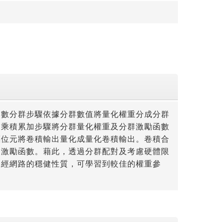
參數分群步驟依據分群數值將量化權重分成分群
。乘積累加步驟將分群量化權重及分群激勵函數
標位元將卷積輸出量化成量化卷積輸出。卷積合
出激勵函數。藉此，透過分群配對及考慮硬體限
神經網路的穩健性質，可學習到較佳的權重參