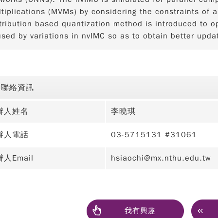
tiplications (MVMs) by considering the constraints of a
tribution based quantization method is introduced to o
sed by variations in nvIMC so as to obtain better upda
聯絡資訊
辦人姓名
李曉琪
辦人電話
03-5715131 #31061
人Email
hsiaochi@mx.nthu.edu.tw
我有興趣