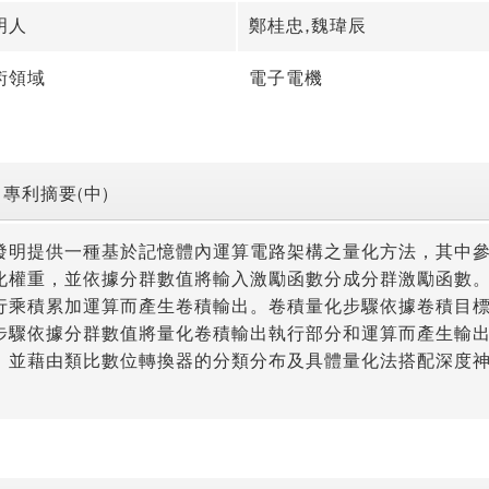
明人
鄭桂忠,魏瑋辰
術領域
電子電機
專利摘要(中)
發明提供一種基於記憶體內運算電路架構之量化方法，其中
化權重，並依據分群數值將輸入激勵函數分成分群激勵函數
行乘積累加運算而產生卷積輸出。卷積量化步驟依據卷積目
步驟依據分群數值將量化卷積輸出執行部分和運算而產生輸
，並藉由類比數位轉換器的分類分布及具體量化法搭配深度
。