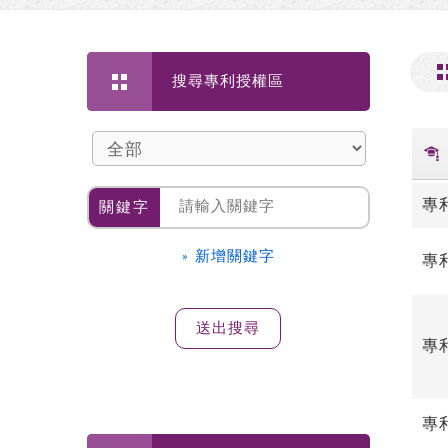
搜尋專利授權區
專
關鍵字
» 新增關鍵字
專
專
專