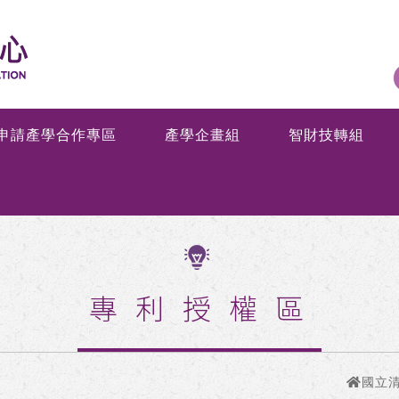
申請產學合作專區
產學企畫組
智財技轉組
專利授權區
國立