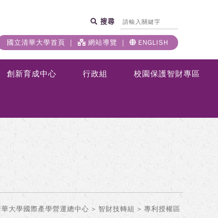
搜尋
國立清華大學首頁
網站導覽
ENGLISH
創新育成中心
行政組
校園保護智財專區
清華大學國際產學營運總中心
>
智財技轉組
> 專利授權區