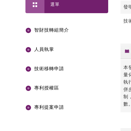
選單
發
技
智財技轉組簡介
人員執掌
本
技術移轉申請
量
執
專利授權區
併
制
數
專利提案申請