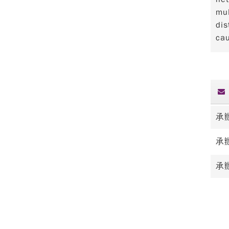
mul
dis
cau
承
承
承辦