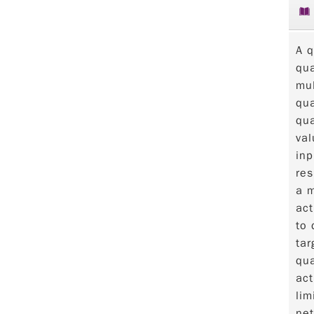
A q
qua
mul
qua
qua
val
inp
res
a m
act
to 
tar
qua
act
lim
net